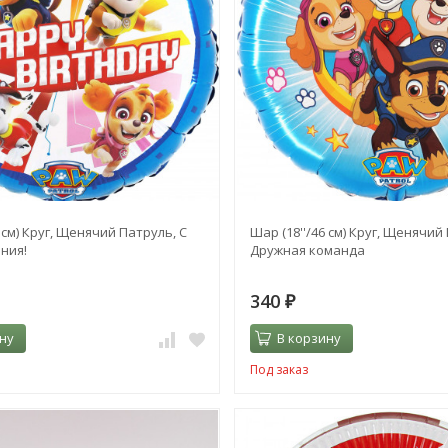
 см) Круг, Щенячий Патруль, С
Шар (18''/46 см) Круг, Щенячий
ния!
Дружная команда
340
₽
ну
В корзину
Под заказ