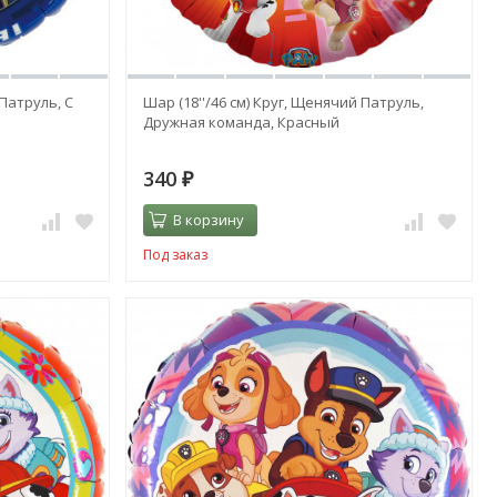
 Патруль, С
Шар (18''/46 см) Круг, Щенячий Патруль,
Дружная команда, Красный
340
₽
В корзину
Под заказ