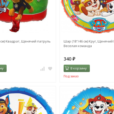
6 см) Квадрат, Щенячий патруль
Шар (18''/46 см) Круг, Щенячий
Веселая команда
340
₽
ну
В корзину
Под заказ