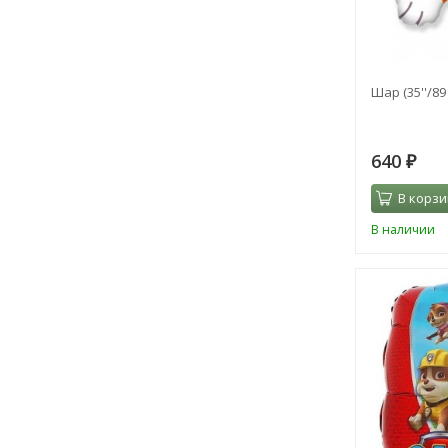
Шар (35''/89
640
₽
В корзи
В наличии