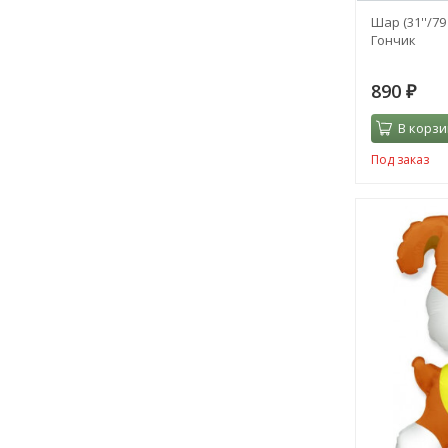
Шар (31''/7
Гончик
890
₽
В корзи
Под заказ