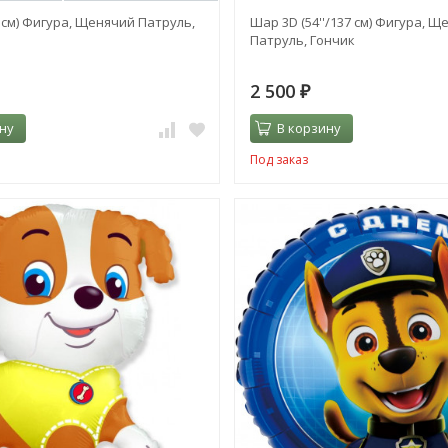
9 см) Фигура, Щенячий Патруль,
Шар 3D (54''/137 см) Фигура, Щ
Патруль, Гончик
2 500
₽
ну
В корзину
Под заказ