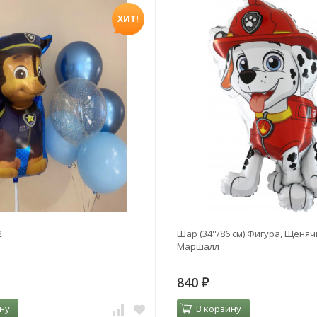
ХИТ!
2
Шар (34''/86 см) Фигура, Щеняч
Маршалл
840
₽
ну
В корзину