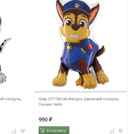
ий патруль,
Шар (37''/94 см) Фигура, Щенячий патруль,
Гончик Чейз
990
₽
В корзину