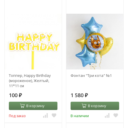
Топпер, Happy Birthday
Фонтан "Три кота" №1
(мороженое), Желтый,
11*11 см
100
1 580
₽
₽
В корзину
В корзину
Под заказ
В наличии