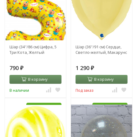
Шар (34''/86 см) Цифра, 5
Шар (36''/91 см) Сердце,
Три Кота, Желтый
Светло-желтый, Макарунс
790
1 290
₽
₽
В корзину
В корзину
В наличии
Под заказ
УЖЕ С HI-FLOAT
УЖЕ С HI-FLOAT