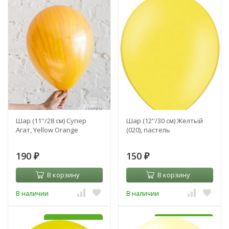
Шар (11''/28 см) Супер
Шар (12''/30 см) Желтый
Агат, Yellow Orange
(020), пастель
190
150
₽
₽
В корзину
В корзину
В наличии
В наличии
УЖЕ С HI-FLOAT
УЖЕ С HI-FLOAT