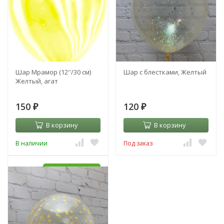
Шар Мрамор (12''/30 см)
Шар с блестками, Желтый
Желтый, агат
150
120
₽
₽
В корзину
В корзину
В наличии
Под заказ
УЖЕ С HI-FLOAT