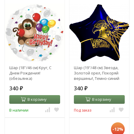
Шар (18''/46 см) Круг, С
Шар (19''/48 см) Звезда,
Днем Рождения!
Золотой орел, Покоряй
(обезьянка)
вершины!, Темно-синий
340
340
₽
₽
В корзину
В корзину
В наличии
Под заказ
-12%