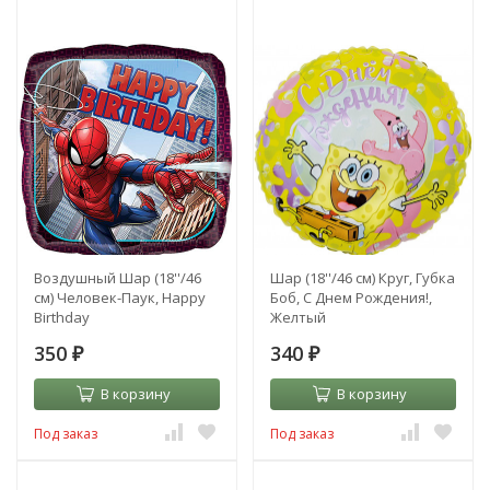
Воздушный Шар (18''/46
Шар (18''/46 см) Круг, Губка
см) Человек-Паук, Happy
Боб, С Днем Рождения!,
Birthday
Желтый
350
340
₽
₽
В корзину
В корзину
Под заказ
Под заказ