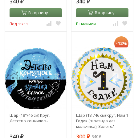
340
340
₽
₽
В корзину
В корзину
Под заказ
В наличии
-12%
Шар (18''/46 см) Круг,
Шар (18''/46 см) Круг, Нам 1
Детство кончилось...
Годик (гирлянда для
мальчика), Золото/
Голубой
340
300
340
₽
₽
₽