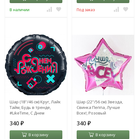
В наличии
Под заказ
Шар (18''/46 см) Круг, Лайк
Шар (22''/56 см) Звезда,
Тайм, Будь в тренде,
Свинка Пеппа, Лучше
#LikeTime, С Днем
Всех!, Розовый
Рождения!, Черный
340
340
₽
₽
В корзину
В корзину