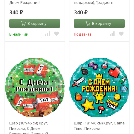
Днем Рождения!
подарком), Градиент
340
340
₽
₽
В корзину
В корзину
В наличии
Под заказ
Шар (18''/46 см) Круг,
Шар (18''/46 см) Круг, Game
Пиксели, С Днем
Time, Пиксели
Рождения!, Зеленый