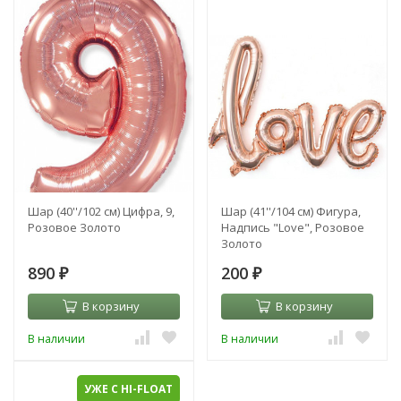
Шар (40''/102 см) Цифра, 9,
Шар (41''/104 см) Фигура,
Розовое Золото
Надпись "Love", Розовое
Золото
890
200
₽
₽
В корзину
В корзину
В наличии
В наличии
УЖЕ С HI-FLOAT