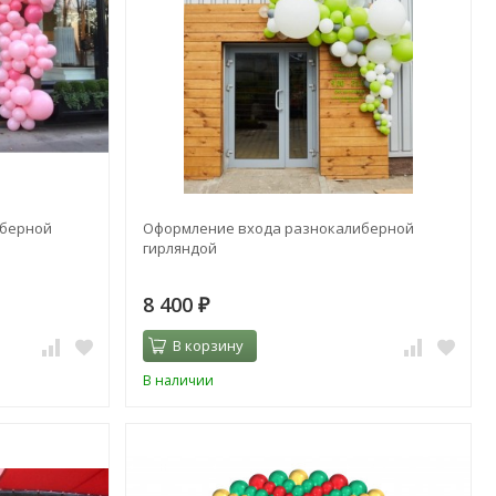
иберной
Оформление входа разнокалиберной
гирляндой
8 400
₽
В корзину
В наличии