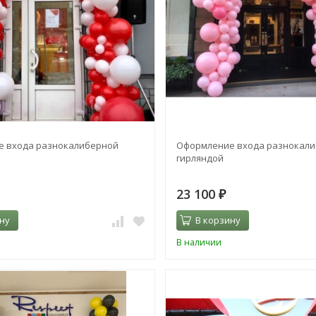
 входа разнокалиберной
Оформление входа разнокал
гирляндой
23 100
₽
ну
В корзину
В наличии