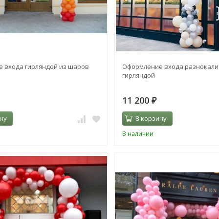
 входа гирляндой из шаров
Оформление входа разнокал
гирляндой
11 200
₽
ну
В корзину
В наличии