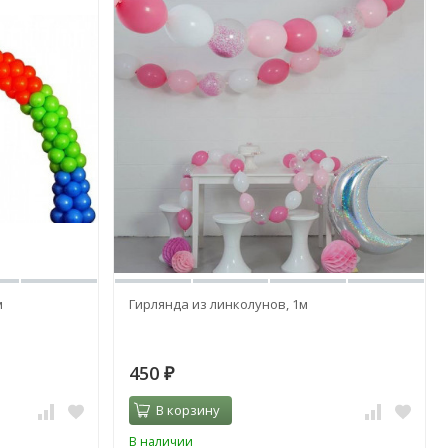
м
Гирлянда из линколунов, 1м
450
₽
В корзину
В наличии