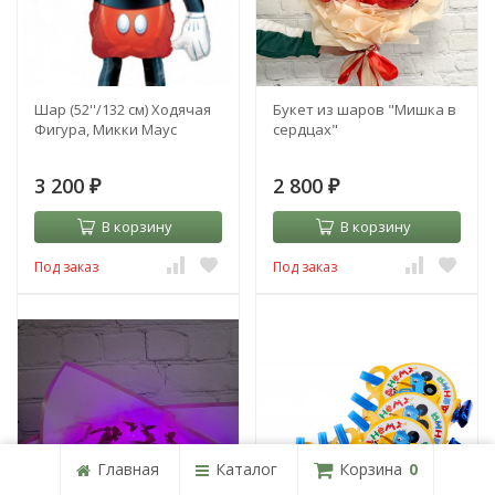
Шар (52''/132 см) Ходячая
Букет из шаров "Мишка в
Фигура, Микки Маус
сердцах"
3 200
2 800
₽
₽
В корзину
В корзину
Под заказ
Под заказ
Главная
Каталог
Корзина
0