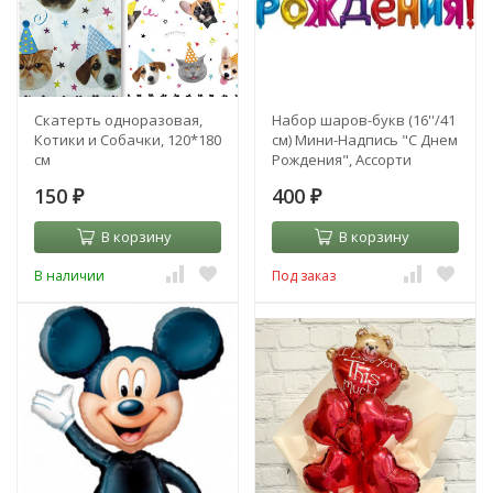
Скатерть одноразовая,
Набор шаров-букв (16''/41
Котики и Собачки, 120*180
см) Мини-Надпись "С Днем
см
Рождения", Ассорти
150
400
₽
₽
В корзину
В корзину
В наличии
Под заказ