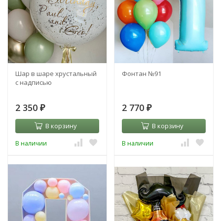
Шар в шаре хрустальный
Фонтан №91
с надписью
2 350
2 770
₽
₽
В корзину
В корзину
В наличии
В наличии