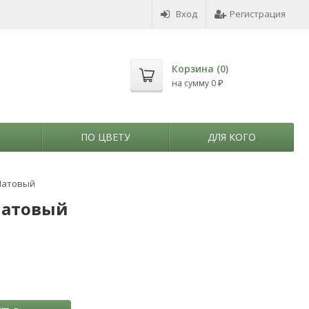
Вход
Регистрация
Корзина (
0
)
на сумму
0
₽
ПО ЦВЕТУ
ДЛЯ КОГО
 Матовый
 Матовый
M