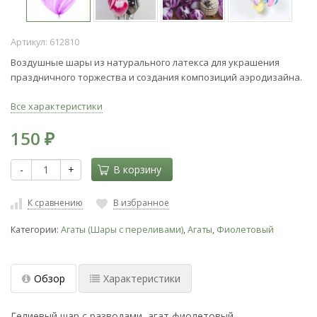
Артикул:
612810
Воздушные шары из натурального латекса для украшения
праздничного торжества и создания композиций аэродизайна.
Все характеристики
150
₽
-
+
В корзину
К сравнению
В избранное
Категории:
Агаты (Шары с переливами)
,
Агаты
,
Фиолетовый
Обзор
Характеристики
Гелиевый шар c разводами, агат фиолетовый