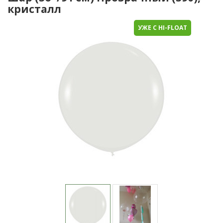
кристалл
УЖЕ С HI-FLOAT