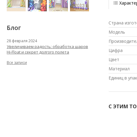
Характе
Страна изгот
Блог
Модель
Производите
28 февраля 2024
Увеличиваем радость: обработка шаров
Цифра
Hi-Float и секрет долгого полета
Цвет
Все записи
Материал
Единиц в упа
С ЭТИМ Т