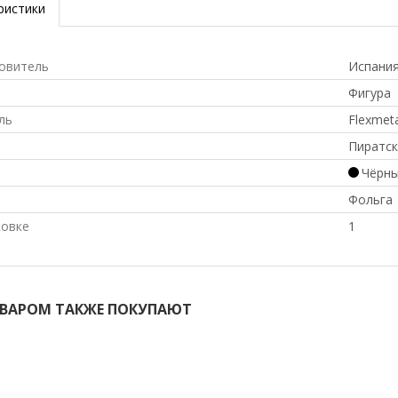
ристики
овитель
Испани
Фигура
ль
Flexmeta
Пиратск
Чёрн
Фольга
ковке
1
ОВАРОМ ТАКЖЕ ПОКУПАЮТ