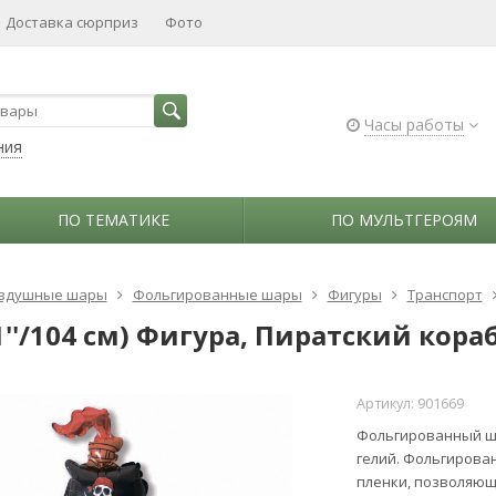
Доставка сюрприз
Фото
Часы работы
ния
ПО ТЕМАТИКЕ
ПО МУЛЬТГЕРОЯМ
здушные шары
Фольгированные шары
Фигуры
Транспорт
1''/104 см) Фигура, Пиратский кора
Артикул:
901669
Фольгированный ша
гелий. Фольгирова
пленки, позволяющ