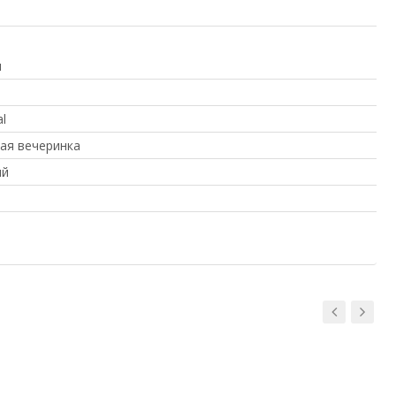
я
l
ая вечеринка
ый