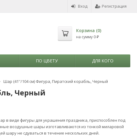
Вход
Регистрация
Корзина (
0
)
на сумму
0
₽
ПО ЦВЕТУ
ДЛЯ КОГО
Шар (41''/104 см) Фигура, Пиратский корабль, Черный
бль, Черный
р в виде фигуры для украшения праздника, приспособлен под
нные воздушные шары изготавливаются из тонкой миларовой
ей шару не сдуваться в течение нескольких дней.