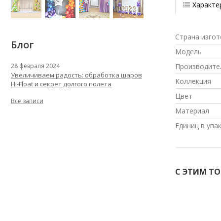
Характе
Страна изгот
Блог
Модель
Производите
28 февраля 2024
Увеличиваем радость: обработка шаров
Коллекция
Hi-Float и секрет долгого полета
Цвет
Все записи
Материал
Единиц в упа
С ЭТИМ Т