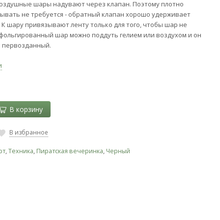
оздушные шары надувают через клапан. Поэтому плотно
ывать не требуется - обратный клапан хорошо удерживает
 К шару привязывают ленту только для того, чтобы шар не
 фольгированный шар можно поддуть гелием или воздухом и он
ь первозданный.
и
В корзину
В избранное
рт
,
Техника
,
Пиратская вечеринка
,
Черный