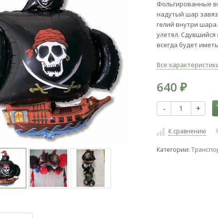
Фольгированные в
надутый шар завяз
гелий внутри шара.
улетел. Сдувшийся
всегда будет имет
Все характеристик
640
₽
-
+
К сравнению
Категории:
Транспо