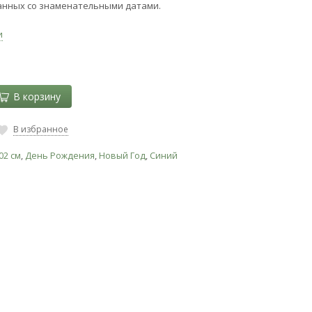
анных со знаменательными датами.
и
В корзину
В избранное
02 см
,
День Рождения
,
Новый Год
,
Синий