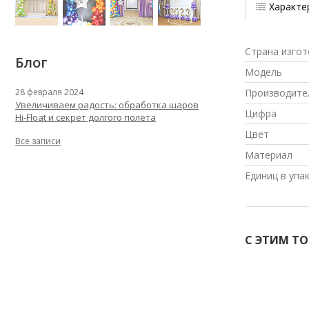
Характе
Страна изгот
Блог
Модель
Производите
28 февраля 2024
Увеличиваем радость: обработка шаров
Цифра
Hi-Float и секрет долгого полета
Цвет
Все записи
Материал
Единиц в упа
С ЭТИМ Т