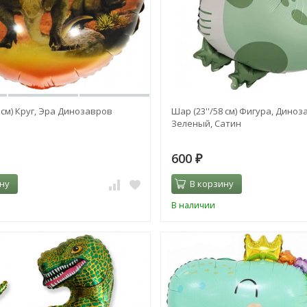
6 см) Круг, Эра Динозавров
Шар (23''/58 см) Фигура, Диноз
Зеленый, Сатин
600
₽
ну
В корзину
В наличии