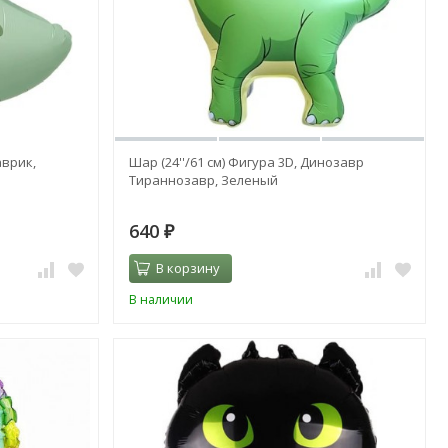
аврик,
Шар (24''/61 см) Фигура 3D, Динозавр
Тираннозавр, Зеленый
640
₽
В корзину
В наличии