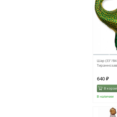
Шар (33''/8
Тиранноза
640
₽
В корзи
В наличии