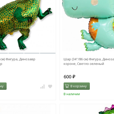
4 см) Фигура, Динозавр
Шар (34''/86 см) Фигура, Диноз
вр
короне, Светло-зеленый
600
₽
ну
В корзину
В наличии