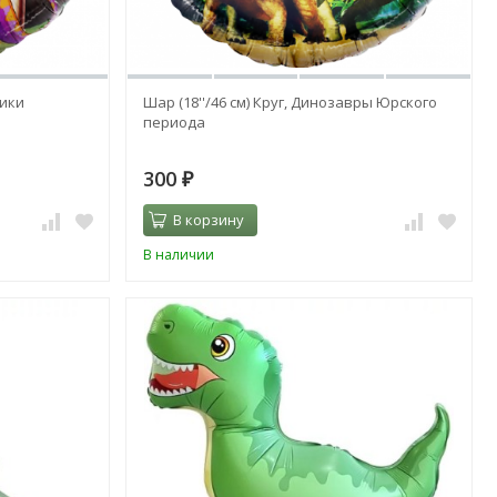
рики
Шар (18''/46 см) Круг, Динозавры Юрского
периода
300
₽
В корзину
В наличии