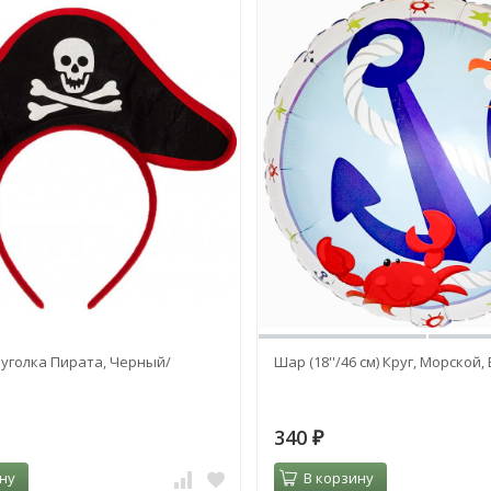
еуголка Пирата, Черный/
Шар (18''/46 см) Круг, Морской,
340
₽
ну
В корзину