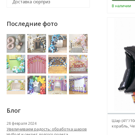
Доставка сюрприз
В наличии
Последние фото
Блог
Шар (41''/1
28 февраля 2024
корабль, Ч
Увеличиваем радость: обработка шаров
Hi-Float и секрет долгого полета