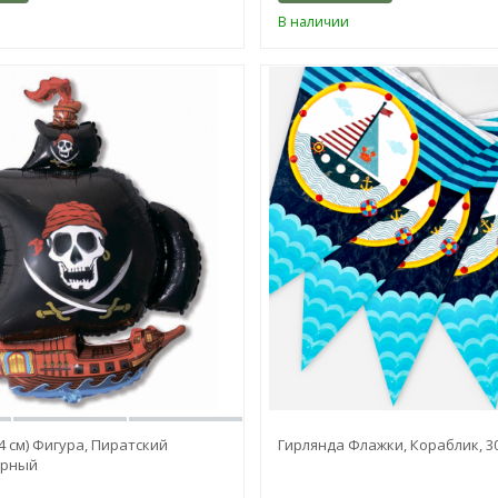
В наличии
04 см) Фигура, Пиратский
Гирлянда Флажки, Кораблик, 3
ерный