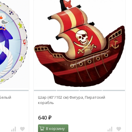
 Белый
Шар (40''/102 см) Фигура, Пиратский
корабль
640
₽
В корзину