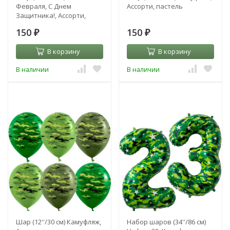
Февраля, С Днем
Ассорти, пастель
Защитника!, Ассорти,
пастель, 2 ст
150
150
₽
₽
В корзину
В корзину
В наличии
В наличии
Шар (12''/30 см) Камуфляж,
Набор шаров (34''/86 см)