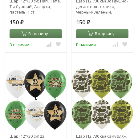
Шар (12''/30 см) Пап, Папа,
Шар (12''/30 см) Воздушно-
Ты Лучший!, Ассорти,
десантная техника,
пастель, 1 ст
Черный/Зеленый,
пастель, 4 ст
150
150
₽
₽
В корзину
В корзину
В наличии
В наличии
Шар (12''/30 см) 23
Шар (12''/30 см) Камуфляж,