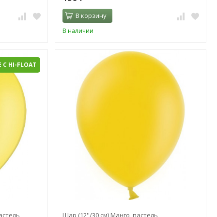
В корзину
В наличии
 С HI-FLOAT
пастель
Шар (12''/30 см) Манго, пастель