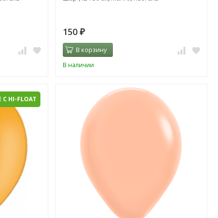
150
₽
В корзину
В наличии
 С HI-FLOAT