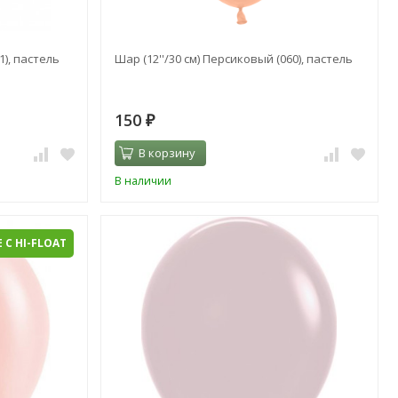
1), пастель
Шар (12''/30 см) Персиковый (060), пастель
150
₽
В корзину
В наличии
 С HI-FLOAT