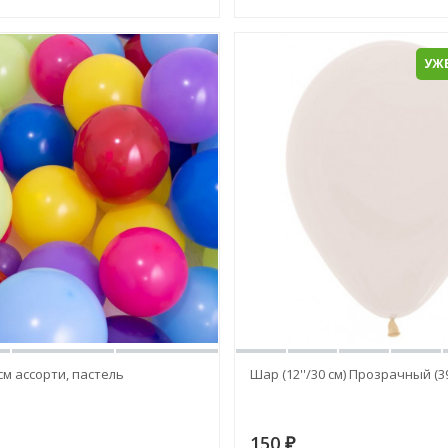
УЖЕ
см ассорти, пастель
Шар (12''/30 см) Прозрачный (3
150
₽