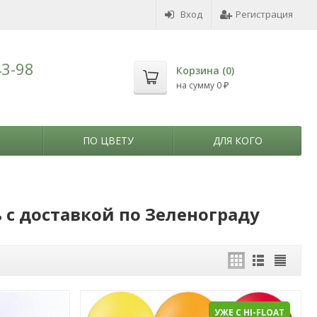
Вход
Регистрация
43-98
Корзина (
0
)
на сумму
0
₽
ПО ЦВЕТУ
ДЛЯ КОГО
с доставкой по Зеленограду
УЖЕ С HI-FLOAT