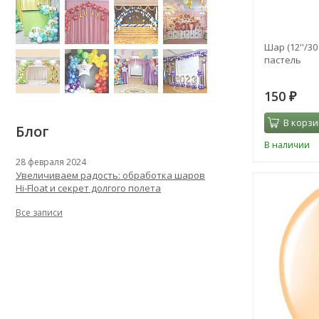
Шар (12''/30
пастель
150
₽
В корзи
Блог
В наличии
28 февраля 2024
Увеличиваем радость: обработка шаров
Hi-Float и секрет долгого полета
Все записи