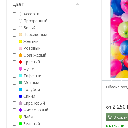
Цвет
Ассорти
Прозрачный
Белый
Персиковый
Желтый
Розовый
Оранжевый
Красный
Фуше
Тиффани
Мятный
Облако воз
Голубой
Синий
Сиреневый
2 250
от
Фиолетовый
Лайм
В корзи
Зеленый
В наличии