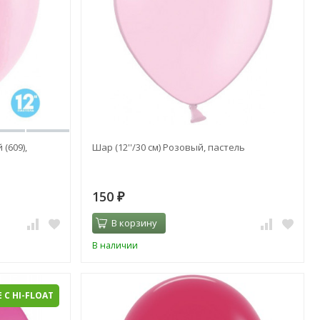
(609),
Шар (12''/30 см) Розовый, пастель
150
₽
В корзину
В наличии
 С HI-FLOAT