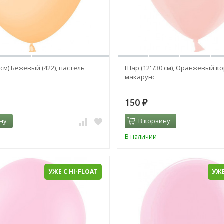
 см) Бежевый (422), пастель
Шар (12''/30 см), Оранжевый ко
макарунс
150
₽
ну
В корзину
В наличии
УЖЕ С HI-FLOAT
УЖЕ