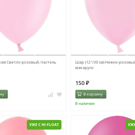
0 см) Светло-розовый, пастель
Шар (12''/30 см) Нежно-розовый 
макарунс
150
₽
ну
В корзину
В наличии
УЖЕ С HI-FLOAT
УЖЕ