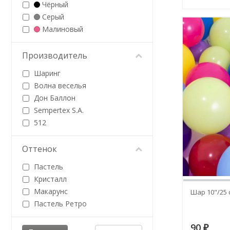
Чёрный
Серый
Малиновый
Производитель
Шаринг
Волна веселья
Дон Баллон
Sempertex S.A.
512
Оттенок
Пастель
Кристалл
Макарунс
Шар 10"/25 
Пастель Ретро
90
₽