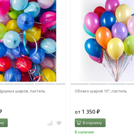
душных шаров, пастель
Облако шаров 10", пастель
1 350
от
₽
₽
ну
В корзину
В наличии