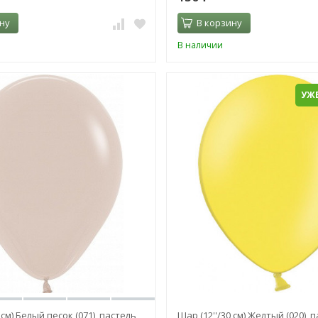
ну
В корзину
В наличии
УЖЕ
 см) Белый песок (071), пастель
Шар (12''/30 см) Желтый (020), 