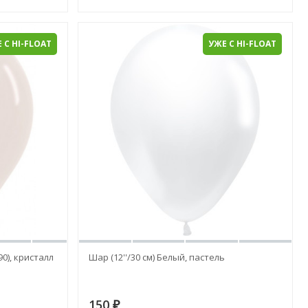
 С HI-FLOAT
УЖЕ С HI-FLOAT
90), кристалл
Шар (12''/30 см) Белый, пастель
150
₽