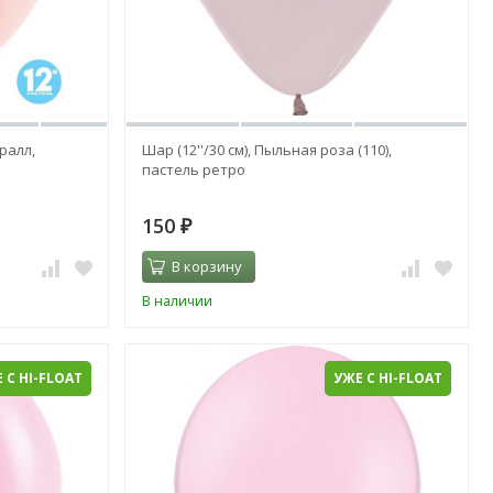
ралл,
Шар (12''/30 см), Пыльная роза (110),
пастель ретро
150
₽
В корзину
В наличии
 С HI-FLOAT
УЖЕ С HI-FLOAT