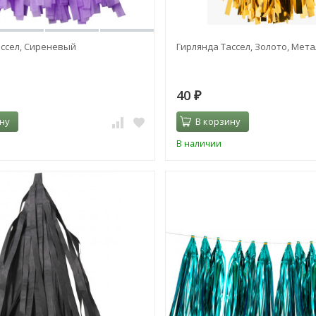
ассел, Сиреневый
Гирлянда Тассел, Золото, Мет
40
₽
ну
В корзину
В наличии