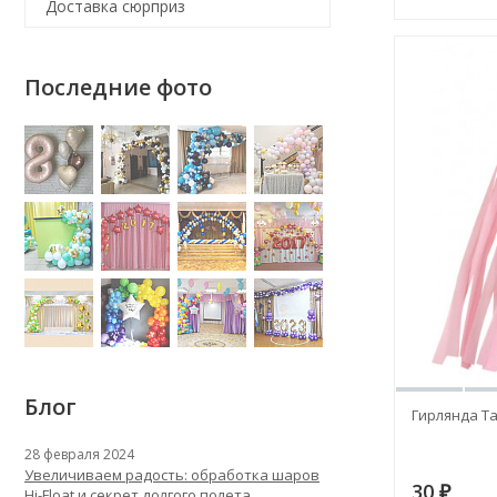
Доставка сюрприз
Последние фото
Блог
Гирлянда Та
28 февраля 2024
Увеличиваем радость: обработка шаров
30
Hi-Float и секрет долгого полета
₽