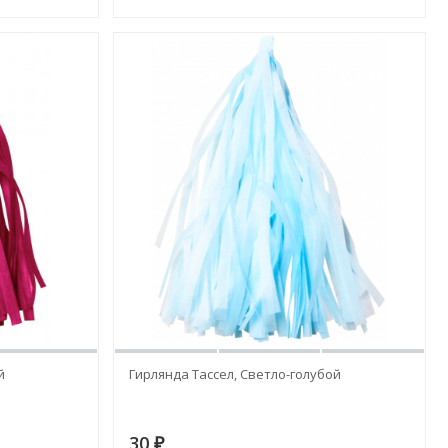
й
Гирлянда Тассел, Светло-голубой
30
₽