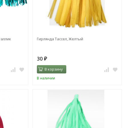
таллик
Гирлянда Тассел, Желтый
30
₽
В корзину
В наличии