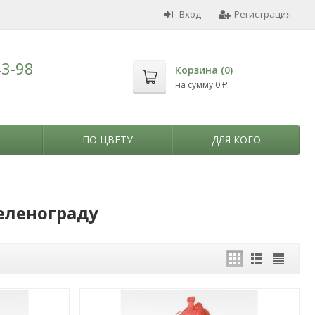
Вход
Регистрация
43-98
Корзина (
0
)
на сумму
0
₽
ПО ЦВЕТУ
ДЛЯ КОГО
Зеленограду