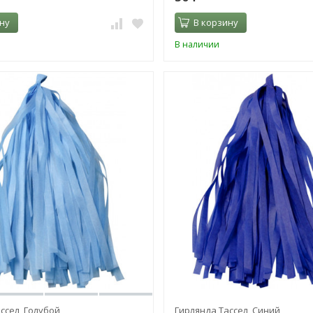
ну
В корзину
В наличии
ссел, Голубой
Гирлянда Тассел, Синий