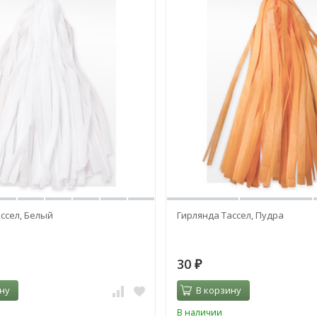
ссел, Белый
Гирлянда Тассел, Пудра
30
₽
ну
В корзину
В наличии