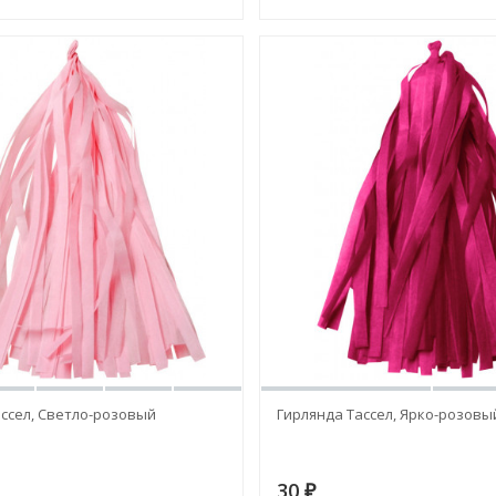
ссел, Светло-розовый
Гирлянда Тассел, Ярко-розовы
30
₽