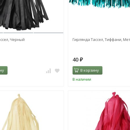
ссел, Черный
Гирлянда Тассел, Тиффани, Ме
40
₽
ну
В корзину
В наличии